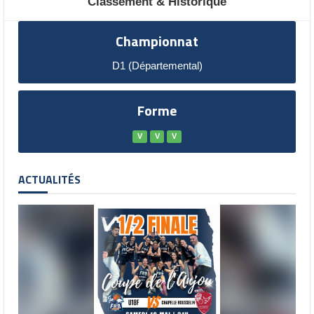
Classement & Historique
Championnat
D1 (Départemental)
Forme
V
V
V
ACTUALITÉS